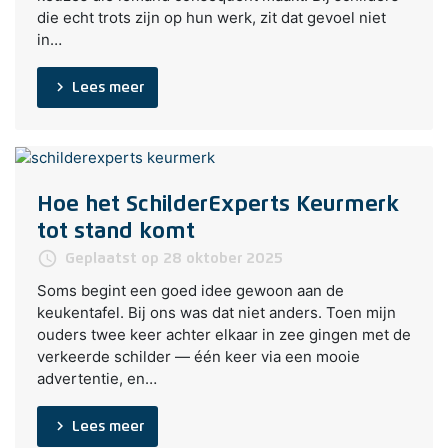
die echt trots zijn op hun werk, zit dat gevoel niet
in…
navigate_next
Lees meer
Hoe het SchilderExperts Keurmerk
tot stand komt
access_time
Geplaatst op 28 oktober 2025
Soms begint een goed idee gewoon aan de
keukentafel. Bij ons was dat niet anders. Toen mijn
ouders twee keer achter elkaar in zee gingen met de
verkeerde schilder — één keer via een mooie
advertentie, en…
navigate_next
Lees meer