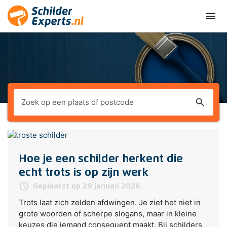
menu
search
Hoe je een schilder herkent die
echt trots is op zijn werk
access_time
Geplaatst op 29 januari 2026
Trots laat zich zelden afdwingen. Je ziet het niet in
grote woorden of scherpe slogans, maar in kleine
keuzes die iemand consequent maakt. Bij schilders