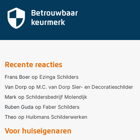
security
Betrouwbaar
keurmerk
Recente reacties
Frans Boer
op
Ezinga Schilders
Van Dorp
op
M.C. van Dorp Sier- en Decoratieschilder
Mark
op
Schildersbedrijf Molendijk
Ruben Guda
op
Faber Schilders
Theo
op
Huibmans Schilderwerken
Voor huiseigenaren