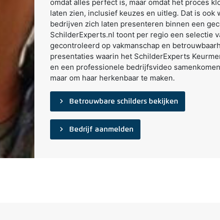
omdat alles perfect is, maar omdat het proces klop
laten zien, inclusief keuzes en uitleg. Dat is o
bedrijven zich laten presenteren binnen een gec
SchilderExperts.nl toont per regio een selectie v
gecontroleerd op vakmanschap en betrouwbaarh
presentaties waarin het SchilderExperts Keurme
en een professionele bedrijfsvideo samenkomen. 
maar om haar herkenbaar te maken.
navigate_next
Betrouwbare schilders bekijken
navigate_next
Bedrijf aanmelden