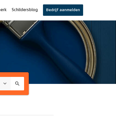
erk
Schildersblog
Bedrijf aanmelden
search