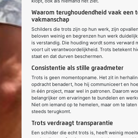
klopt, ook als niemand het ziet.
Waarom terughoudendheid vaak een t
vakmanschap
Schilders die trots zijn op hun werk, zijn opval
beloven weinig en begrenzen hun werk duidelijk. N
is verstandig. Die houding wordt soms verward 
voort uit verantwoordelijkheid. Trots betekent h
staat en dat durven beschermen.
Consistentie als stille graadmeter
Trots is geen momentopname. Het zit in herhalin
opdracht benadert, hoe hij communiceert en hoe hi
in één project, maar wel in patronen. Daarom wo
belangrijker om ervaringen te bundelen en werkw
Niet om iemand op te hemelen, maar om te laten 
steeds terugkomt.
Trots verdraagt transparantie
Een schilder die echt trots is, heeft weinig moei