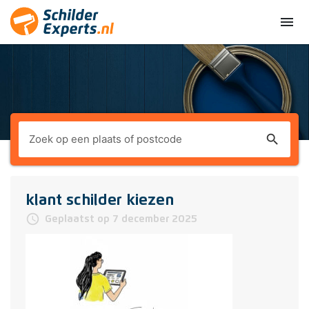
menu
search
klant schilder kiezen
access_time
Geplaatst op 7 december 2025