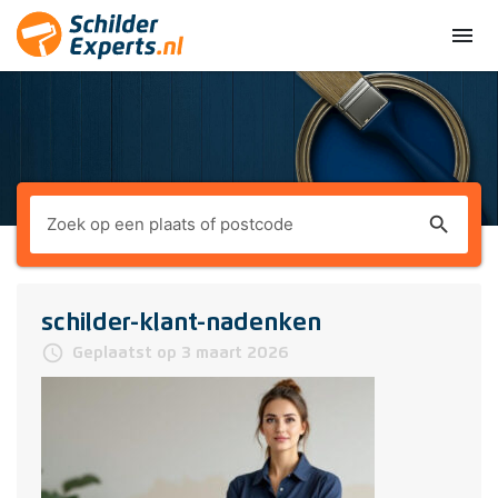
menu
search
schilder-klant-nadenken
access_time
Geplaatst op 3 maart 2026