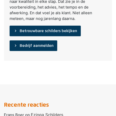
naar kwaliteit in elke stap. Dat zie je in de
voorbereiding, het advies, het tempo en de
afwerking. En dat voel je als klant. Niet alleen
meteen, maar nog jarenlang daarna.
navigate_next
Betrouwbare schilders bekijken
navigate_next
Bedrijf aanmelden
Recente reacties
Ezinga Schilders
Frans Boer
op