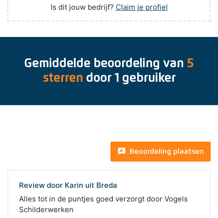
Is dit jouw bedrijf?
Claim je profiel
Gemiddelde beoordeling van
5
sterren
door
1
gebruiker
rate_review
Beoordeling plaatsen
Review door Karin uit Breda
Alles tot in de puntjes goed verzorgt door Vogels
Schilderwerken