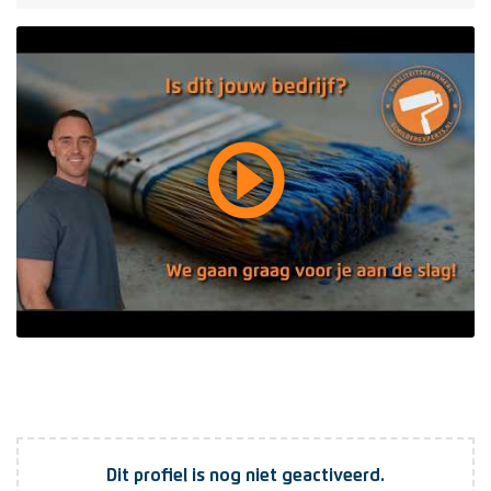
play_circle_outline
Dit profiel is nog niet geactiveerd.