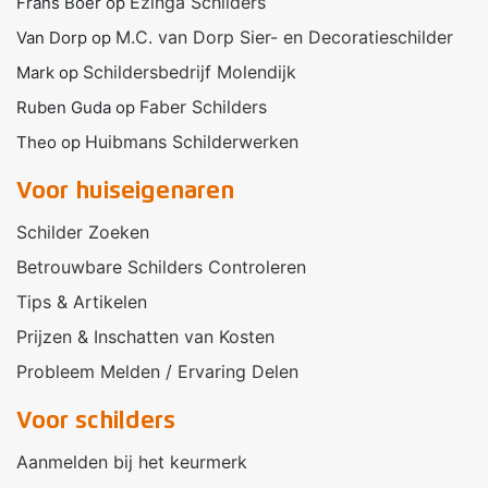
Ezinga Schilders
Frans Boer
op
M.C. van Dorp Sier- en Decoratieschilder
Van Dorp
op
Schildersbedrijf Molendijk
Mark
op
Faber Schilders
Ruben Guda
op
Huibmans Schilderwerken
Theo
op
Voor huiseigenaren
Schilder Zoeken
Betrouwbare Schilders Controleren
Tips & Artikelen
Prijzen & Inschatten van Kosten
Probleem Melden / Ervaring Delen
Voor schilders
Aanmelden bij het keurmerk