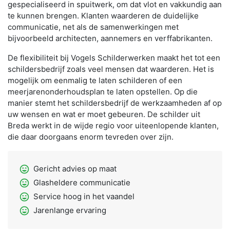
gespecialiseerd in spuitwerk, om dat vlot en vakkundig aan
te kunnen brengen. Klanten waarderen de duidelijke
communicatie, net als de samenwerkingen met
bijvoorbeeld architecten, aannemers en verffabrikanten.
De flexibiliteit bij Vogels Schilderwerken maakt het tot een
schildersbedrijf zoals veel mensen dat waarderen. Het is
mogelijk om eenmalig te laten schilderen of een
meerjarenonderhoudsplan te laten opstellen. Op die
manier stemt het schildersbedrijf de werkzaamheden af op
uw wensen en wat er moet gebeuren. De schilder uit
Breda werkt in de wijde regio voor uiteenlopende klanten,
die daar doorgaans enorm tevreden over zijn.
sentiment_very_satisfied
Gericht advies op maat
sentiment_very_satisfied
Glasheldere communicatie
sentiment_very_satisfied
Service hoog in het vaandel
sentiment_very_satisfied
Jarenlange ervaring