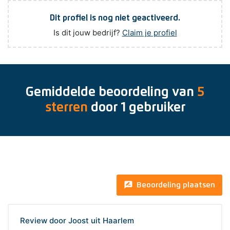
Dit profiel is nog niet geactiveerd.
Is dit jouw bedrijf?
Claim je profiel
Gemiddelde beoordeling van
5
sterren
door
1
gebruiker
rate_review
Beoordeling plaatsen
Review door Joost uit Haarlem