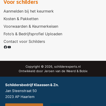
Voor schilders
Aanmelden bij het keurmerk
Kosten & Pakketten
Voorwaarden & Keurmerkeisen
Foto’s & Bedrijfsprofiel Uploaden
Contact voor Schilders
Facebook
YouTube
Copyright © 2026, schilderexperts.nl
Ontwikkeld door
Jeroen van de Weerd
&
Bobix
Schildersbedrijf Klaassen & Zn.
Jan Steenstraat 50
2023 AP
Haarlem