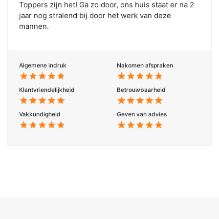
Toppers zijn het! Ga zo door, ons huis staat er na 2
jaar nog stralend bij door het werk van deze
mannen.
Algemene indruk
Nakomen afspraken
star
star
star
star
star
star
star
star
star
star
Klantvriendelijkheid
Betrouwbaarheid
star
star
star
star
star
star
star
star
star
star
Vakkundigheid
Geven van advies
star
star
star
star
star
star
star
star
star
star