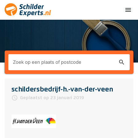
menu
search
schildersbedrijf-h.-van-der-veen
access_time
Geplaatst op 23 januari 2019