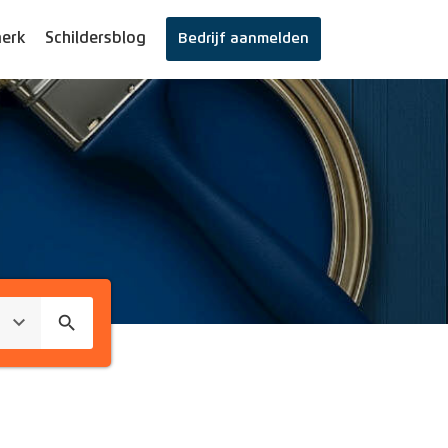
erk
Schildersblog
Bedrijf aanmelden
search