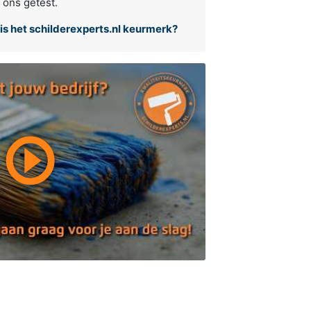
 ons getest.
is het schilderexperts.nl keurmerk?
play_circle_outline