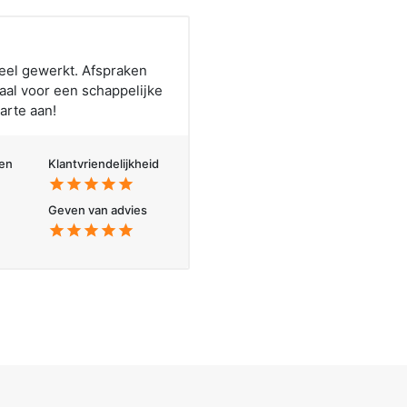
neel gewerkt. Afspraken
al voor een schappelijke
arte aan!
en
Klantvriendelijkheid
star
star
star
star
star
Geven van advies
star
star
star
star
star