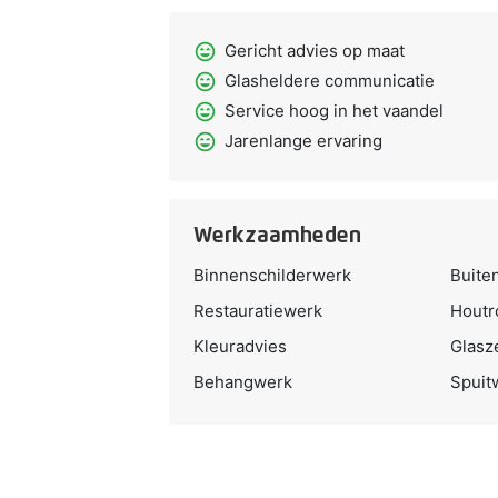
sentiment_very_satisfied
Gericht advies op maat
sentiment_very_satisfied
Glasheldere communicatie
sentiment_very_satisfied
Service hoog in het vaandel
sentiment_very_satisfied
Jarenlange ervaring
Werkzaamheden
Binnenschilderwerk
Buite
Restauratiewerk
Houtr
Kleuradvies
Glasz
Behangwerk
Spuit