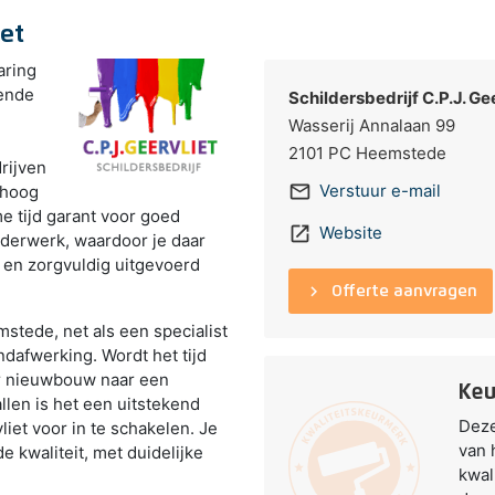
iet
aring
kende
Schildersbedrijf C.P.J. Ge
Wasserij Annalaan 99
2101 PC
Heemstede
rijven
mail_outline
Verstuur e-mail
 hoog
me tijd garant voor goed
launch
Website
lderwerk, waardoor je daar
 en zorgvuldig uitgevoerd
keyboard_arrow_right
Offerte aanvragen
mstede, net als een specialist
afwerking. Wordt het tijd
or nieuwbouw naar een
Keu
allen is het een uitstekend
Deze
liet voor in te schakelen. Je
van 
 kwaliteit, met duidelijke
kwal