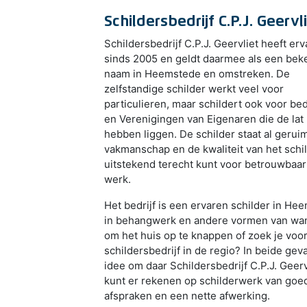
Schildersbedrijf C.P.J. Geervl
Schildersbedrijf C.P.J. Geervliet heeft erv
sinds 2005 en geldt daarmee als een be
naam in Heemstede en omstreken. De
zelfstandige schilder werkt veel voor
particulieren, maar schildert ook voor bed
en Verenigingen van Eigenaren die de lat
hebben liggen. De schilder staat al gerui
vakmanschap en de kwaliteit van het schi
uitstekend terecht kunt voor betrouwbaar
werk.
Het bedrijf is een ervaren schilder in Hee
in behangwerk en andere vormen van wand
om het huis op te knappen of zoek je vo
schildersbedrijf in de regio? In beide gev
idee om daar Schildersbedrijf C.P.J. Geerv
kunt er rekenen op schilderwerk van goede
afspraken en een nette afwerking.