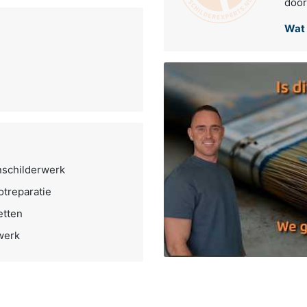
door
Wat 
nschilderwerk
otreparatie
etten
werk