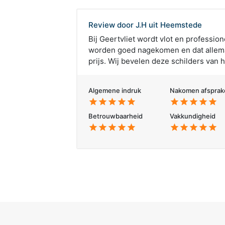
Review door J.H uit Heemstede
Bij Geertvliet wordt vlot en professio
worden goed nagekomen en dat allema
prijs. Wij bevelen deze schilders van h
Algemene indruk
Nakomen afsprak
star
star
star
star
star
star
star
star
star
star
Betrouwbaarheid
Vakkundigheid
star
star
star
star
star
star
star
star
star
star