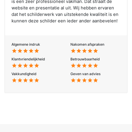
is een zeer professioneel vakman. Dat straalt de
website en presentatie al uit. Wij hebben ervaren
dat het schilderwerk van uitstekende kwaliteit is en
kunnen deze schilder een ieder ander aanbevelen!
Algemene indruk
Nakomen afspraken
star
star
star
star
star
star
star
star
star
star
Klantvriendelijkheid
Betrouwbaarheid
star
star
star
star
star
star
star
star
star
star
Vakkundigheid
Geven van advies
star
star
star
star
star
star
star
star
star
star