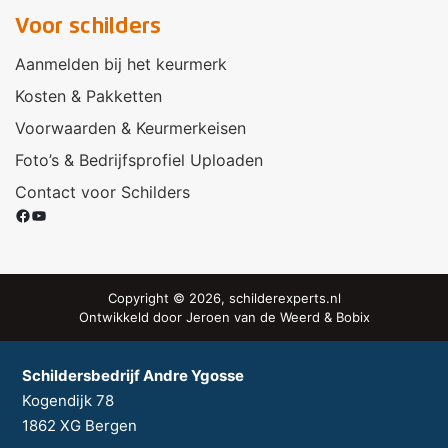
Voor schilders
Aanmelden bij het keurmerk
Kosten & Pakketten
Voorwaarden & Keurmerkeisen
Foto’s & Bedrijfsprofiel Uploaden
Contact voor Schilders
Facebook
YouTube
Copyright © 2026, schilderexperts.nl
Ontwikkeld door
Jeroen van de Weerd
&
Bobix
Schildersbedrijf Andre Ygosse
Kogendijk 78
1862 XG
Bergen