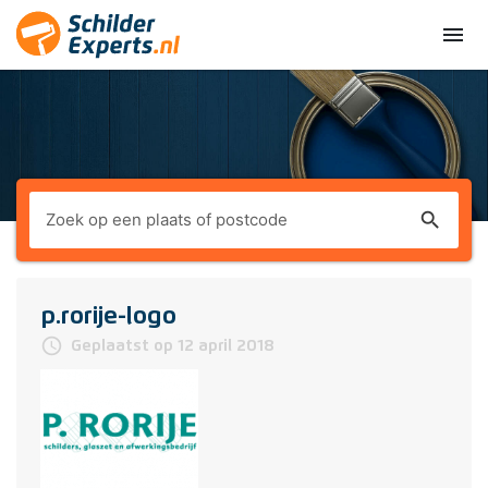
menu
search
p.rorije-logo
access_time
Geplaatst op 12 april 2018