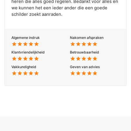
heren die alles goed regelen. Bedankt voor alles en
we kunnen het een ieder ander die een goede
schilder zoekt aanraden.
Algemene indruk
Nakomen afspraken
star
star
star
star
star
star
star
star
star
star
Klantvriendelijkheid
Betrouwbaarheid
star
star
star
star
star
star
star
star
star
star
Vakkundigheid
Geven van advies
star
star
star
star
star
star
star
star
star
star