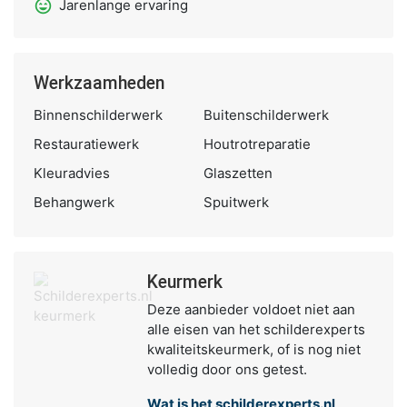
sentiment_very_satisfied
Jarenlange ervaring
Werkzaamheden
Binnenschilderwerk
Buitenschilderwerk
Restauratiewerk
Houtrotreparatie
Kleuradvies
Glaszetten
Behangwerk
Spuitwerk
Keurmerk
Deze aanbieder voldoet niet aan
alle eisen van het schilderexperts
kwaliteitskeurmerk, of is nog niet
volledig door ons getest.
Wat is het schilderexperts.nl