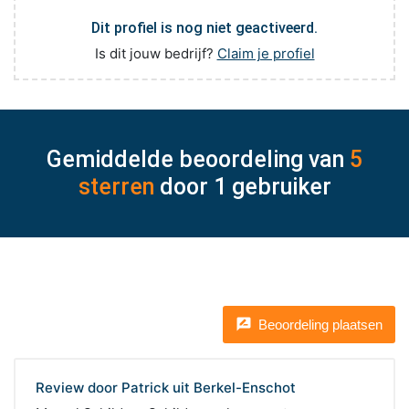
Dit profiel is nog niet geactiveerd.
Is dit jouw bedrijf?
Claim je profiel
Gemiddelde beoordeling van
5
sterren
door
1
gebruiker
rate_review
Beoordeling plaatsen
Review door Patrick uit Berkel-Enschot