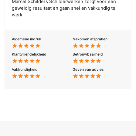
Marcel Schilders Schilderwerken zorgt voor een
geweldig resultaat en gaan snel en vakkundig te
werk
Algemene indruk
Nakomen afspraken
star
star
star
star
star
star
star
star
star
star
Klantvriendelijkheid
Betrouwbaarheid
star
star
star
star
star
star
star
star
star
star
Vakkundigheid
Geven van advies
star
star
star
star
star
star
star
star
star
star