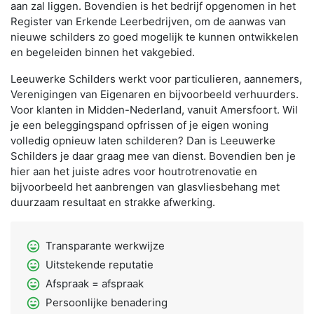
aan zal liggen. Bovendien is het bedrijf opgenomen in het
Register van Erkende Leerbedrijven, om de aanwas van
nieuwe schilders zo goed mogelijk te kunnen ontwikkelen
en begeleiden binnen het vakgebied.
Leeuwerke Schilders werkt voor particulieren, aannemers,
Verenigingen van Eigenaren en bijvoorbeeld verhuurders.
Voor klanten in Midden-Nederland, vanuit Amersfoort. Wil
je een beleggingspand opfrissen of je eigen woning
volledig opnieuw laten schilderen? Dan is Leeuwerke
Schilders je daar graag mee van dienst. Bovendien ben je
hier aan het juiste adres voor houtrotrenovatie en
bijvoorbeeld het aanbrengen van glasvliesbehang met
duurzaam resultaat en strakke afwerking.
sentiment_very_satisfied
Transparante werkwijze
sentiment_very_satisfied
Uitstekende reputatie
sentiment_very_satisfied
Afspraak = afspraak
sentiment_very_satisfied
Persoonlijke benadering