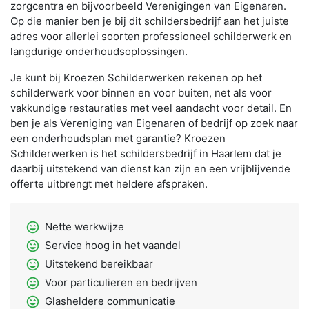
zorgcentra en bijvoorbeeld Verenigingen van Eigenaren.
Op die manier ben je bij dit schildersbedrijf aan het juiste
adres voor allerlei soorten professioneel schilderwerk en
langdurige onderhoudsoplossingen.
Je kunt bij Kroezen Schilderwerken rekenen op het
schilderwerk voor binnen en voor buiten, net als voor
vakkundige restauraties met veel aandacht voor detail. En
ben je als Vereniging van Eigenaren of bedrijf op zoek naar
een onderhoudsplan met garantie? Kroezen
Schilderwerken is het schildersbedrijf in Haarlem dat je
daarbij uitstekend van dienst kan zijn en een vrijblijvende
offerte uitbrengt met heldere afspraken.
sentiment_very_satisfied
Nette werkwijze
sentiment_very_satisfied
Service hoog in het vaandel
sentiment_very_satisfied
Uitstekend bereikbaar
sentiment_very_satisfied
Voor particulieren en bedrijven
sentiment_very_satisfied
Glasheldere communicatie