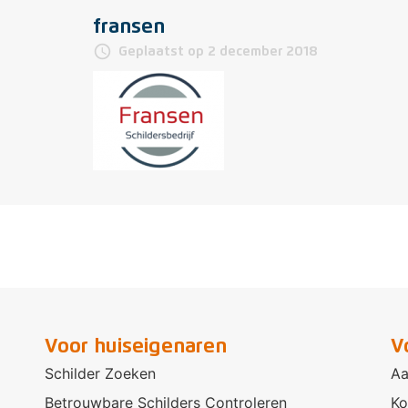
fransen
access_time
Geplaatst op 2 december 2018
Voor huiseigenaren
V
Schilder Zoeken
Aa
Betrouwbare Schilders Controleren
Ko