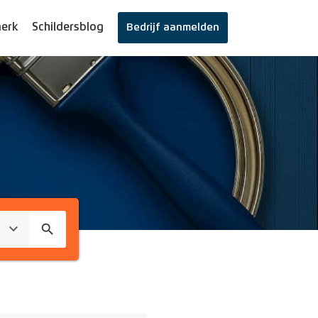
erk
Schildersblog
Bedrijf aanmelden
search