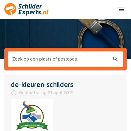
menu
search
de-kleuren-schilders
access_time
Geplaatst op 21 april 2019