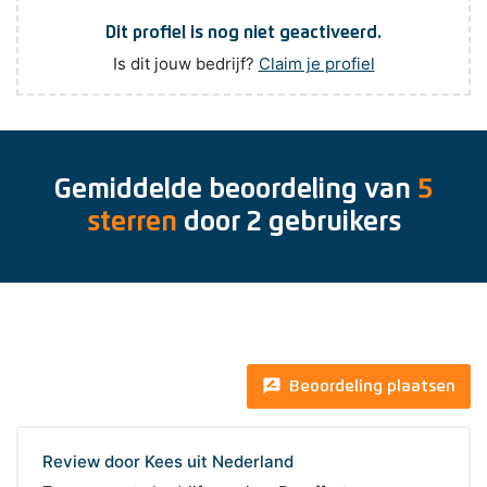
Dit profiel is nog niet geactiveerd.
Is dit jouw bedrijf?
Claim je profiel
Gemiddelde beoordeling van
5
sterren
door
2
gebruikers
rate_review
Beoordeling plaatsen
Review door Kees uit Nederland