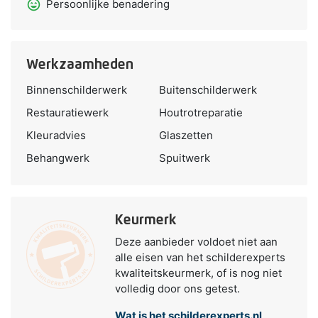
sentiment_very_satisfied
Persoonlijke benadering
Werkzaamheden
Binnenschilderwerk
Buitenschilderwerk
Restauratiewerk
Houtrotreparatie
Kleuradvies
Glaszetten
Behangwerk
Spuitwerk
Keurmerk
Deze aanbieder voldoet niet aan
alle eisen van het schilderexperts
kwaliteitskeurmerk, of is nog niet
volledig door ons getest.
Wat is het schilderexperts.nl