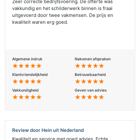
Zeer correcte bedrijfsvoering. De offerte was
vakkundig en het schilderwerk binnen is fraai
uitgevoerd door twee vakmensen. De prijs en
kwaliteit waren erg goed.
Algemene indruk
Nakomen afspraken
star
star
star
star
star
star
star
star
star
star
Klantvriendelijkheid
Betrouwbaarheid
star
star
star
star
star
star
star
star
star
star
Vakkundigheid
Geven van advies
star
star
star
star
star
star
star
star
star
star
Review door Hein uit Nederland
Kwaliteit en service met goed advies. Echte