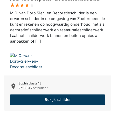
star
star
star
star
star
M.C. van Dorp Sier- en Decoratieschilder is een
ervaren schilder in de omgeving van Zoetermeer. Je
kunt er rekenen op hoogwaardig onderhoud, net als
decoratief schilderwerk en restauratieschilderwerk.
Laat het schilderwerk binnen en buiten opnieuw
aanpakken of […]
Sophiaplaats 18
location_on
2713 EJ Zoetermeer
Bekijk schilder