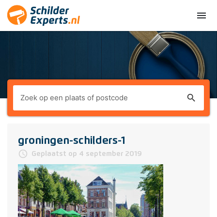
menu
search
groningen-schilders-1
access_time
Geplaatst op 4 september 2019