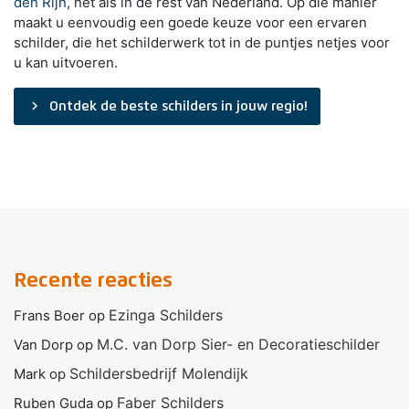
den Rijn
, net als in de rest van Nederland. Op die manier
maakt u eenvoudig een goede keuze voor een ervaren
schilder, die het schilderwerk tot in de puntjes netjes voor
u kan uitvoeren.
navigate_next
Ontdek de beste schilders in jouw regio!
Recente reacties
Ezinga Schilders
Frans Boer
op
M.C. van Dorp Sier- en Decoratieschilder
Van Dorp
op
Schildersbedrijf Molendijk
Mark
op
Faber Schilders
Ruben Guda
op