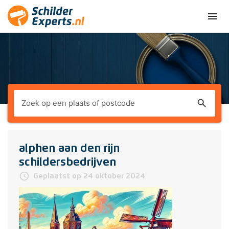
menu
search
alphen aan den rijn
schildersbedrijven
access_time
Geplaatst op 24 oktober 2024