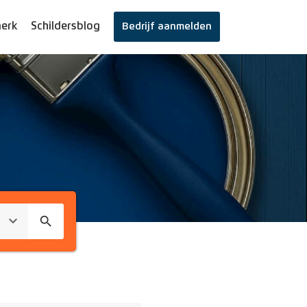
erk
Schildersblog
Bedrijf aanmelden
search