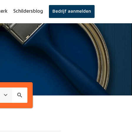
erk
Schildersblog
Bedrijf aanmelden
search