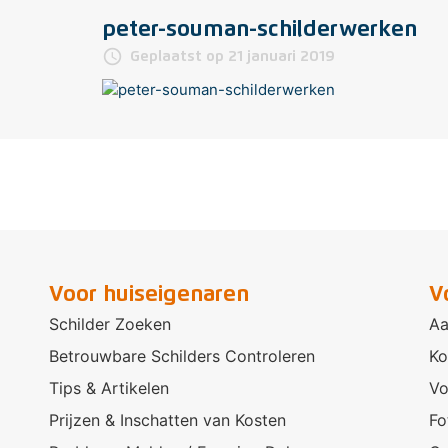
peter-souman-schilderwerken
access_time
Geplaatst op 21 januari 2019
Voor huiseigenaren
V
Schilder Zoeken
Aa
Betrouwbare Schilders Controleren
Ko
Tips & Artikelen
Vo
Prijzen & Inschatten van Kosten
Fo