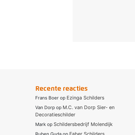
Recente reacties
Ezinga Schilders
Frans Boer
op
M.C. van Dorp Sier- en
Van Dorp
op
Decoratieschilder
Schildersbedrijf Molendijk
Mark
op
Faber Schilders
Ruben Guda
op