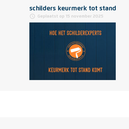
schilders keurmerk tot stand
access_time
Geplaatst op 15 november 2025