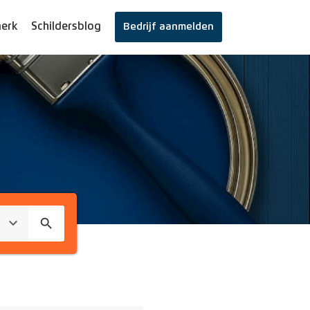
erk
Schildersblog
Bedrijf aanmelden
search