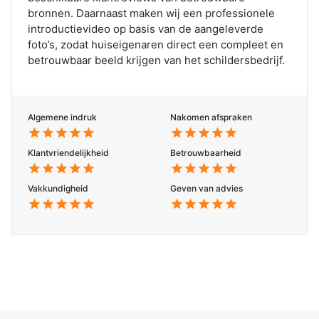
bronnen. Daarnaast maken wij een professionele
introductievideo op basis van de aangeleverde
foto’s, zodat huiseigenaren direct een compleet en
betrouwbaar beeld krijgen van het schildersbedrijf.
Algemene indruk
Nakomen afspraken
star
star
star
star
star
star
star
star
star
star
Klantvriendelijkheid
Betrouwbaarheid
star
star
star
star
star
star
star
star
star
star
Vakkundigheid
Geven van advies
star
star
star
star
star
star
star
star
star
star