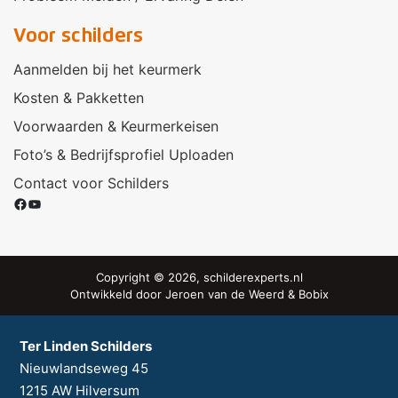
Voor schilders
Aanmelden bij het keurmerk
Kosten & Pakketten
Voorwaarden & Keurmerkeisen
Foto’s & Bedrijfsprofiel Uploaden
Contact voor Schilders
Facebook
YouTube
Copyright © 2026, schilderexperts.nl
Ontwikkeld door
Jeroen van de Weerd
&
Bobix
Ter Linden Schilders
Nieuwlandseweg 45
1215 AW
Hilversum