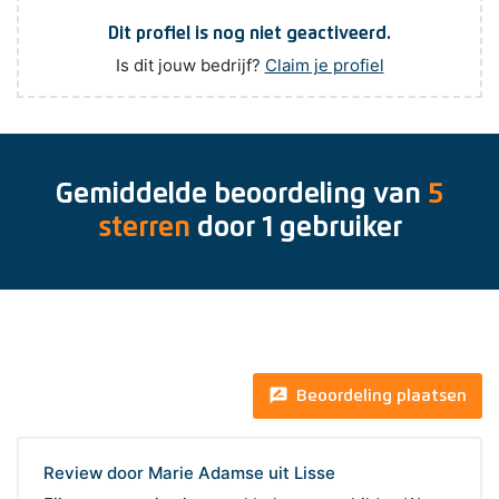
Dit profiel is nog niet geactiveerd.
Is dit jouw bedrijf?
Claim je profiel
Gemiddelde beoordeling van
5
sterren
door
1
gebruiker
rate_review
Beoordeling plaatsen
Review door Marie Adamse uit Lisse