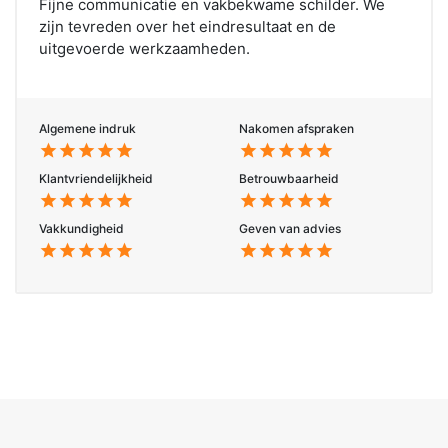
Fijne communicatie en vakbekwame schilder. We
zijn tevreden over het eindresultaat en de
uitgevoerde werkzaamheden.
Algemene indruk
Nakomen afspraken
star
star
star
star
star
star
star
star
star
star
Klantvriendelijkheid
Betrouwbaarheid
star
star
star
star
star
star
star
star
star
star
Vakkundigheid
Geven van advies
star
star
star
star
star
star
star
star
star
star