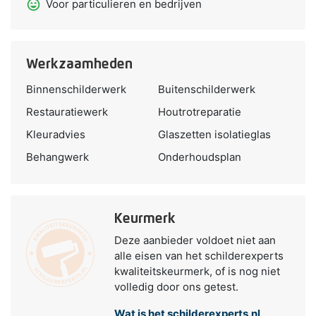
sentiment_very_satisfied
Voor particulieren en bedrijven
Werkzaamheden
Binnenschilderwerk
Buitenschilderwerk
Restauratiewerk
Houtrotreparatie
Kleuradvies
Glaszetten isolatieglas
Behangwerk
Onderhoudsplan
Keurmerk
Deze aanbieder voldoet niet aan
alle eisen van het schilderexperts
kwaliteitskeurmerk, of is nog niet
volledig door ons getest.
Wat is het schilderexperts.nl