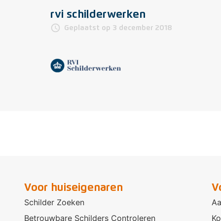
rvi schilderwerken
access_time
Geplaatst op 3 december 2018
Voor huiseigenaren
V
Schilder Zoeken
Aa
Betrouwbare Schilders Controleren
Ko