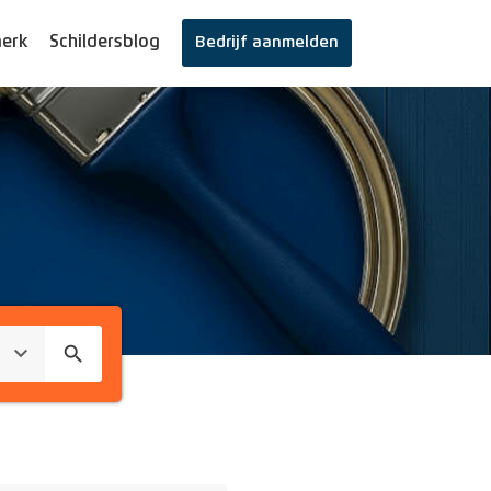
erk
Schildersblog
Bedrijf aanmelden
search