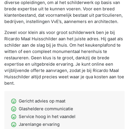
diverse opleidingen, om al het schilderwerk op basis van
brede expertise uit te kunnen voeren. Voor een breed
klantenbestand, dat voornamelijk bestaat uit particulieren,
bedrijven, instellingen VvE’s, aannemers en architecten.
Zowel voor klein als voor groot schilderwerk ben je bij
Ricardo Maal Huisschilder aan het juiste adres. Hij gaat als
schilder aan de slag bij je thuis. Om het keukenplafond te
witten of een compleet monumentaal herenhuis te
restaureren. Geen klus is te groot, dankzij de brede
expertise en uitgebreide ervaring. Je kunt online een
vrijblijvende offerte aanvragen, zodat je bij Ricardo Maal
Huisschilder altijd precies weet waar je qua kosten aan toe
bent.
sentiment_very_satisfied
Gericht advies op maat
sentiment_very_satisfied
Glasheldere communicatie
sentiment_very_satisfied
Service hoog in het vaandel
sentiment_very_satisfied
Jarenlange ervaring