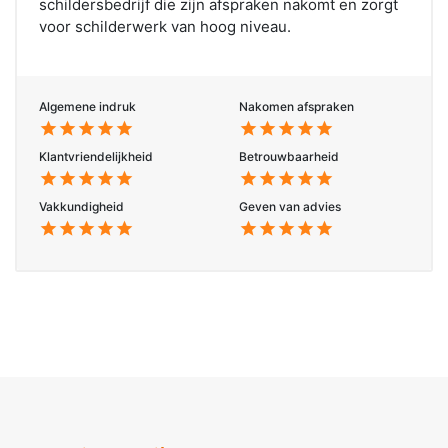
schildersbedrijf die zijn afspraken nakomt en zorgt
voor schilderwerk van hoog niveau.
Algemene indruk
Nakomen afspraken
star
star
star
star
star
star
star
star
star
star
Klantvriendelijkheid
Betrouwbaarheid
star
star
star
star
star
star
star
star
star
star
Vakkundigheid
Geven van advies
star
star
star
star
star
star
star
star
star
star