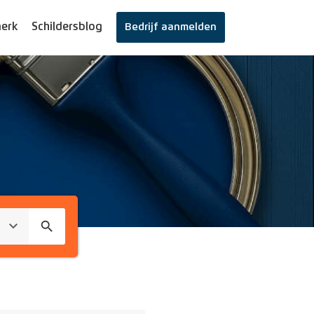
erk
Schildersblog
Bedrijf aanmelden
search