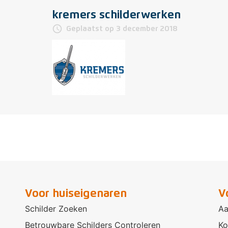
kremers schilderwerken
access_time
Geplaatst op 3 december 2018
Voor huiseigenaren
V
Schilder Zoeken
Aa
Betrouwbare Schilders Controleren
Ko