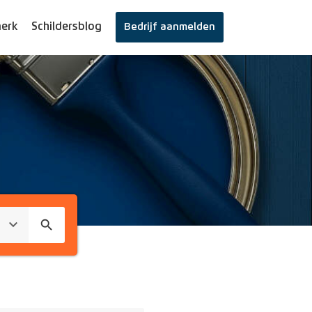
erk
Schildersblog
Bedrijf aanmelden
search